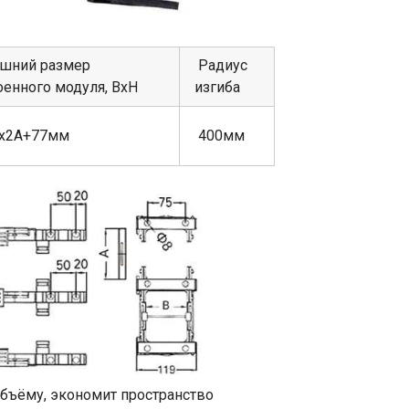
шний размер
Радиус
оенного модуля, ВхН
изгиба
х2А+77мм
400мм
объёму, экономит пространство