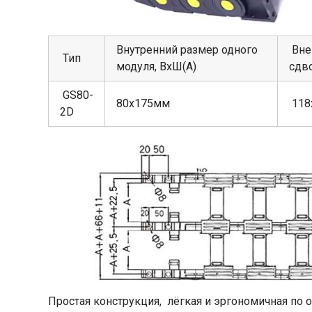
Внутренний размер одного
Вне
Тип
модуля, ВхШ(А)
сдв
GS80-
80х175мм
118
2D
Простая конструкция, лёгкая и эргономичная по 