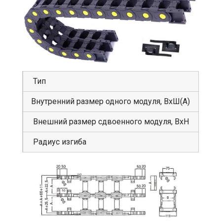
Тип
GS
Внутренний размер одного модуля, ВхШ(А)
80
Внешний размер сдвоенного модуля, ВхН
11
Радиус изгиба
60