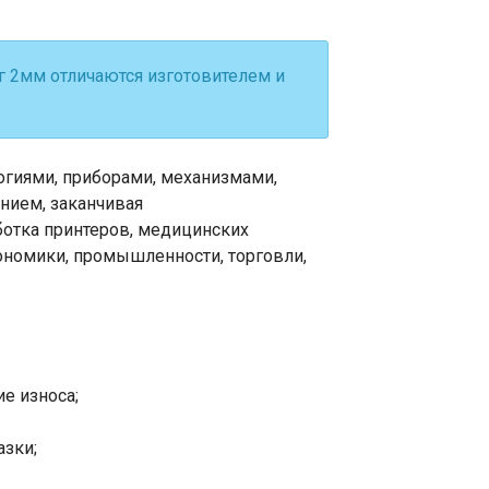
г 2мм отличаются изготовителем и
гиями, приборами, механизмами,
нием, заканчивая
ботка принтеров, медицинских
кономики, промышленности, торговли,
е износа;
азки;