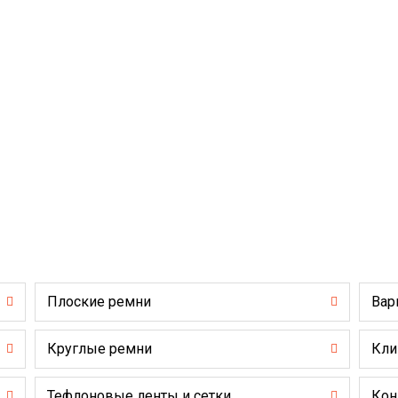
Плоские ремни
Вар
Круглые ремни
Кли
Тефлоновые ленты и сетки
Кон