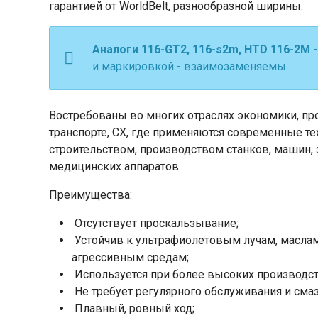
гарантией от WorldBelt, разнообразной ширины.
Аналоги 116-GT2, 116-s2m, HTD 116-2М
-
и маркировкой - взаимозаменяемы.
Востребованы во многих отраслях экономики, про
транспорте, СХ, где применяются современные те
строительством, производством станков, машин, 
медицинских аппаратов.
Преимущества:
Отсутствует проскальзывание;
Устойчив к ультрафиолетовым лучам, маслам
агрессивным средам;
Используется при более высоких производст
Не требует регулярного обслуживания и сма
Плавный, ровный ход;