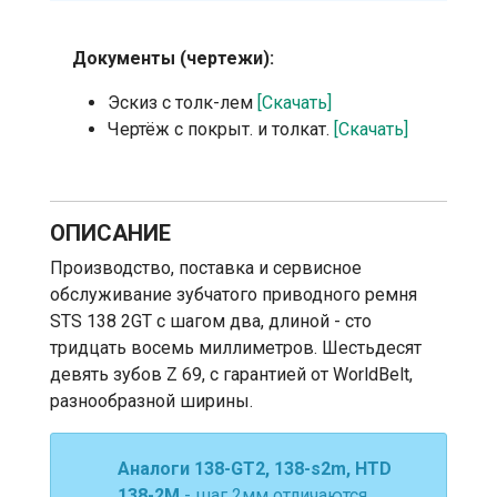
Документы (чертежи):
Эскиз с толк-лем
[Скачать]
Чертёж с покрыт. и толкат.
[Скачать]
ОПИСАНИЕ
Производство, поставка и сервисное
обслуживание зубчатого приводного ремня
STS 138 2GT с шагом два, длиной - сто
тридцать восемь миллиметров. Шестьдесят
девять зубов Z 69, с гарантией от WorldBelt,
разнообразной ширины.
Аналоги 138-GT2, 138-s2m, HTD
138-2М
- шаг 2мм отличаются