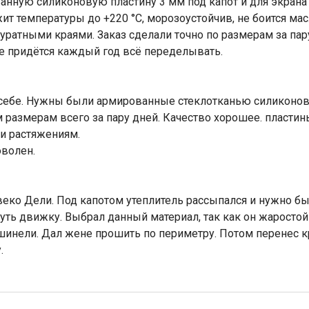
нную силиконовую пластину 3 мм под капот и для экрана 
ит температуры до +220 °C, морозоустойчив, не боится мас
куратными краями. Заказ сделали точно по размерам за пар
е придётся каждый год всё переделывать.
и себе. Нужны были армированные стеклотканью силиконов
им размерам всего за пару дней. Качество хорошее. пласт
и растяжениям.
оволен.
ко Дели. Под капотом утеплитель рассыпался и нужно было
уть движку. Выбрал данный материал, так как он жаростой
нели. Дал жене прошить по периметру. Потом перенес кре
.