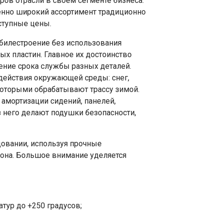
ров отрасли в своем сегменте бизнеса.
енно широкий ассортимент традиционно
ступные цены.
илестроение без использования
вых пластин. Главное их достоинство
ние срока службы разных деталей.
здействия окружающей среды: снег,
 которыми обрабатывают трассу зимой.
мортизации сидений, панелей,
з него делают подушки безопасности,
овании, используя прочные
она. Большое внимание уделяется
тур до +250 градусов;