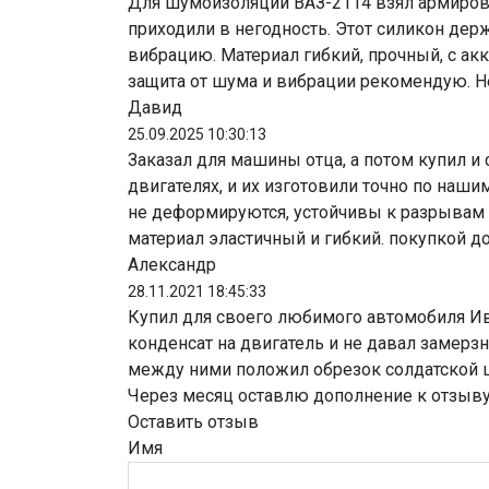
Для шумоизоляции ВАЗ-2114 взял армирова
приходили в негодность. Этот силикон держ
вибрацию. Материал гибкий, прочный, с ак
защита от шума и вибрации рекомендую. Н
Давид
25.09.2025 10:30:13
Заказал для машины отца, а потом купил 
двигателях, и их изготовили точно по наш
не деформируются, устойчивы к разрывам 
материал эластичный и гибкий. покупкой д
Александр
28.11.2021 18:45:33
Купил для своего любимого автомобиля Иве
конденсат на двигатель и не давал замерзн
между ними положил обрезок солдатской ши
Через месяц оставлю дополнение к отзыву
Оставить отзыв
Имя